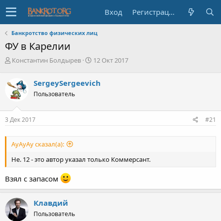
Вход
Регистрация
Банкротство физических лиц
ФУ в Карелии
А
Д
Константин Болдырев
12 Окт 2017
в
а
т
т
SergeySergeevich
о
а
Пользователь
р
н
т
а
е
ч
3 Дек 2017
#21
м
а
ы
л
а
АуАуАу сказал(а):
Не. 12 - это автор указал только Коммерсант.
Взял с запасом
Клавдий
Пользователь