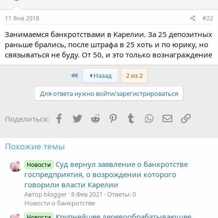
11 Янв 2018
#22
Занимаемся банкротствами в Карелии. За 25 депозитных
раньше брались, после штрафа в 25 хоть и по юрику, но
связываться не буду. От 50, и это только вознаграждение
Первый
Назад
2 из 2
Для ответа нужно войти/зарегистрироваться
Facebook
Twitter
Reddit
Pinterest
Tumblr
WhatsApp
Электронная
Ссылка
Поделиться:
Похожие темы
Суд вернул заявление о банкротстве
Новости
госпредприятия, о возрождении которого
говорили власти Карелии
Автор blogger
8 Фев 2021
Ответы: 0
Новости о банкротстве
Крупнейшее деревообрабатывающее
Новости