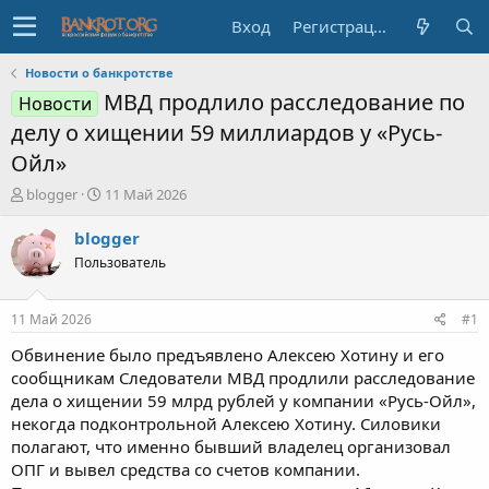
Вход
Регистрация
Новости о банкротстве
МВД продлило расследование по
Новости
делу о хищении 59 миллиардов у «Русь-
Ойл»
А
Д
blogger
11 Май 2026
в
а
т
т
blogger
о
а
Пользователь
р
н
т
а
е
ч
11 Май 2026
#1
м
а
ы
л
Обвинение было предъявлено Алексею Хотину и его
а
сообщникам Следователи МВД продлили расследование
дела о хищении 59 млрд рублей у компании «Русь-Ойл»,
некогда подконтрольной Алексею Хотину. Силовики
полагают, что именно бывший владелец организовал
ОПГ и вывел средства со счетов компании.