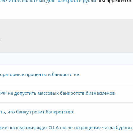
ересчитать валютный долг банкрота в рубли
first appeared o
p
тронная почта
Ссылка
мораторные проценты в банкротстве
 РФ не допустить массовых банкротств бизнесменов
ть, что банку грозит банкротство
кие последствия ждут США после сокращения числа буровы