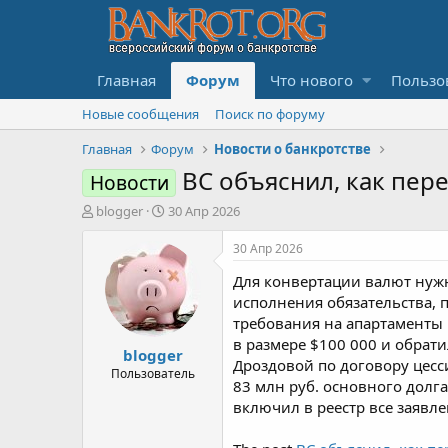
Главная
Форум
Что нового
Пользо
Новые сообщения
Поиск по форуму
Главная
Форум
Новости о банкротстве
ВС объяснил, как пер
Новости
А
Д
blogger
30 Апр 2026
в
а
т
т
30 Апр 2026
о
а
Для конвертации валют нужн
р
н
т
а
исполнения обязательства, п
е
ч
требования на апартаменты 
м
а
в размере $100 000 и обрат
blogger
ы
л
Дроздовой по договору цесси
а
Пользователь
83 млн руб. основного долга
включил в реестр все заявл