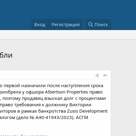
Вход
Регистрация
Поиск
убли
#1
ю первой назначили после наступления срока
иобрела у офшора Albertson Properties право
, поэтому продавец взыскал долг с процентами
 право требования к должнику Виктории
диторов в рамках банкротства Zusis Development
залогом (дело № А40-41943/2023). АСГМ