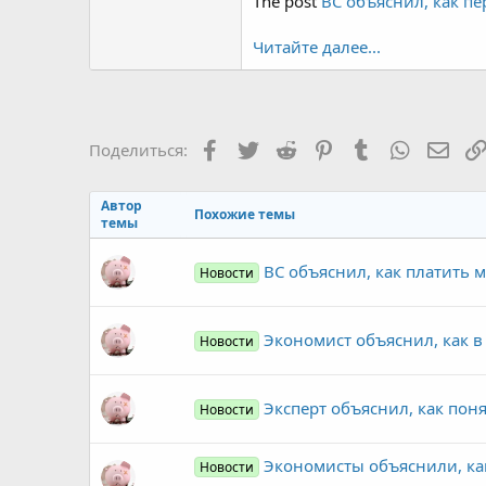
The post
ВС объяснил, как п
Читайте далее...
Facebook
Twitter
Reddit
Pinterest
Tumblr
WhatsAp
Элек
Поделиться:
Автор
Похожие темы
темы
ВС объяснил, как платить 
Новости
Экономист объяснил, как в
Новости
Эксперт объяснил, как поня
Новости
Экономисты объяснили, ка
Новости