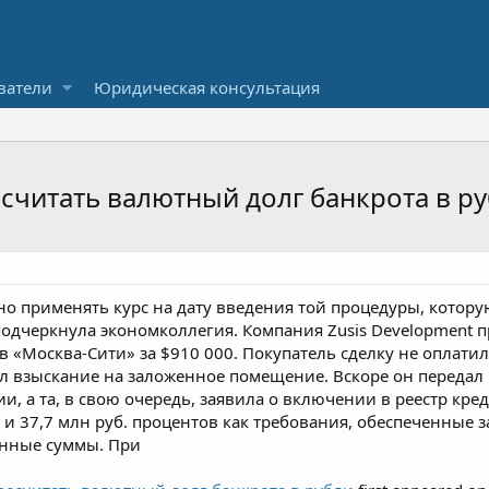
ватели
Юридическая консультация
есчитать валютный долг банкрота в р
о применять курс на дату введения той процедуры, котору
одчеркнула экономколлегия. Компания Zusis Development пр
в «Москва-Сити» за $910 000. Покупатель сделку не оплатил
ил взыскание на заложенное помещение. Вскоре он передал
и, а та, в свою очередь, заявила о включении в реестр кре
 и 37,7 млн руб. процентов как требования, обеспеченные 
енные суммы. При