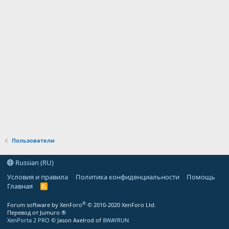
Пользователи
Russian (RU)
Условия и правила
Политика конфиденциальности
Помощь
Главная
R
S
S
®
Forum software by XenForo
© 2010-2020 XenForo Ltd.
Перевод от Jumuro ®
XenPorta 2 PRO
© Jason Axelrod of
8WAYRUN