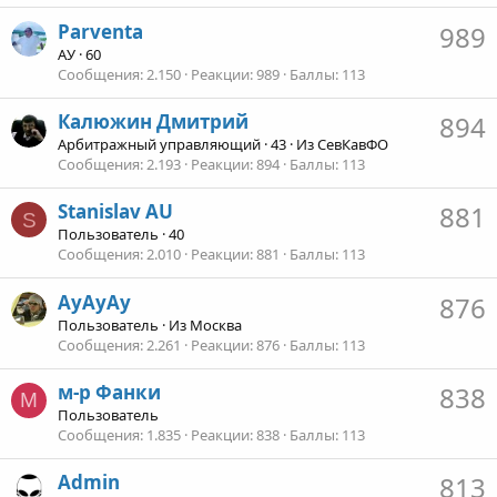
Parventa
989
АУ
·
60
Сообщения
2.150
Реакции
989
Баллы
113
Калюжин Дмитрий
894
Арбитражный управляющий
·
43
·
Из
СевКавФО
Сообщения
2.193
Реакции
894
Баллы
113
Stanislav AU
881
S
Пользователь
·
40
Сообщения
2.010
Реакции
881
Баллы
113
АуАуАу
876
Пользователь
·
Из
Москва
Сообщения
2.261
Реакции
876
Баллы
113
м-р Фанки
838
М
Пользователь
Сообщения
1.835
Реакции
838
Баллы
113
Admin
813