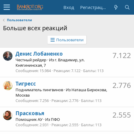
Вход
Регистрация
Пользователи
Больше всех реакций
Пользователи
Денис Лобаненко
7.122
Честный рейдер
·
Из
г. Владимир, ул.
Княгининская, 7
Сообщения
15.984
Реакции
7.122
Баллы
113
Тигресс
2.776
Подниматель пингвинов
·
Из
Наташа Бирюкова,
Москва
Сообщения
7.256
Реакции
2.776
Баллы
113
Прасковья
2.555
Помощник АУ
·
Из
ПФО
Сообщения
2.931
Реакции
2.555
Баллы
113