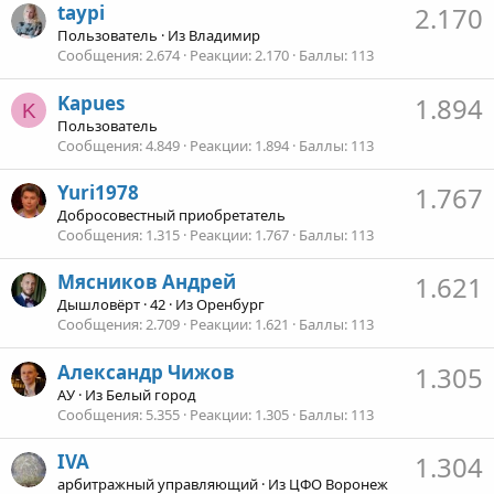
taypi
2.170
Пользователь
·
Из
Владимир
Сообщения
2.674
Реакции
2.170
Баллы
113
Kapues
1.894
K
Пользователь
Сообщения
4.849
Реакции
1.894
Баллы
113
Yuri1978
1.767
Добросовестный приобретатель
Сообщения
1.315
Реакции
1.767
Баллы
113
Мясников Андрей
1.621
Дышловёрт
·
42
·
Из
Оренбург
Сообщения
2.709
Реакции
1.621
Баллы
113
Александр Чижов
1.305
АУ
·
Из
Белый город
Сообщения
5.355
Реакции
1.305
Баллы
113
IVA
1.304
арбитражный управляющий
·
Из
ЦФО Воронеж