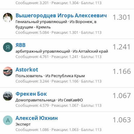
Сообщения
3.201
Реакции
1.304
Баллы
113
Вышегородцев Игорь Алексеевич
1.301
Гениальный управляющий
·
Из
Воронеж, в
будущем - Кремль
Сообщения
5.084
Реакции
1.301
Баллы
113
ЯВВ
1.241
Я
арбитражный управляющий
·
Из
Алтайский край
Сообщения
4.761
Реакции
1.241
Баллы
113
Astorkot
1.166
Пользователь
·
Из
Республика Крым
Сообщения
3.244
Реакции
1.166
Баллы
113
Фрекен Бок
1.067
Домоправительница
·
Из
СевКавФО
Сообщения
4.579
Реакции
1.067
Баллы
113
Алексей Юхнин
1.063
А
Эксперт
Сообщения
1.086
Реакции
1.063
Баллы
113