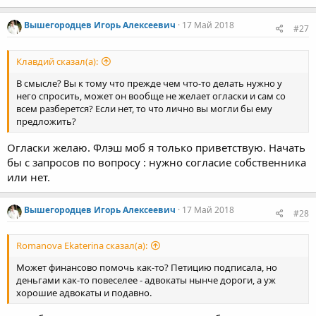
или субъектов Федерации-это roi.ru (Российская общественная
инициатива). Но я, подписал.
Вышегородцев Игорь Алексеевич
17 Май 2018
#27
Клавдий сказал(а):
В смысле? Вы к тому что прежде чем что-то делать нужно у
него спросить, может он вообще не желает огласки и сам со
всем разберется? Если нет, то что лично вы могли бы ему
предложить?
Огласки желаю. Флэш моб я только приветствую. Начать
бы с запросов по вопросу : нужно согласие собственника
или нет.
Вышегородцев Игорь Алексеевич
17 Май 2018
#28
Romanova Ekaterina сказал(а):
Может финансово помочь как-то? Петицию подписала, но
деньгами как-то повеселее - адвокаты нынче дороги, а уж
хорошие адвокаты и подавно.