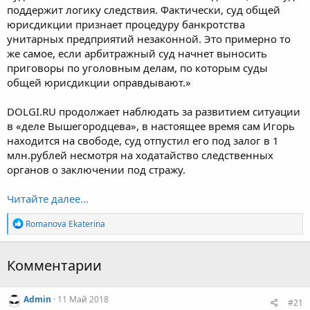
поддержит логику следствия. Фактически, суд общей
юрисдикции признает процедуру банкротства
унитарных предприятий незаконной. Это примерно то
же самое, если арбитражный суд начнет выносить
приговоры по уголовным делам, по которым суды
общей юрисдикции оправдывают.»
DOLGI.RU продолжает наблюдать за развитием ситуации
в «деле Вышегородцева», в настоящее время сам Игорь
находится на свободе, суд отпустил его под залог в 1
млн.рублей несмотря на ходатайство следственных
органов о заключении под стражу.
Читайте далее...
Р
Romanova Ekaterina
е
а
к
Комментарии
ц
и
и
Admin
11 Май 2018
:
#21