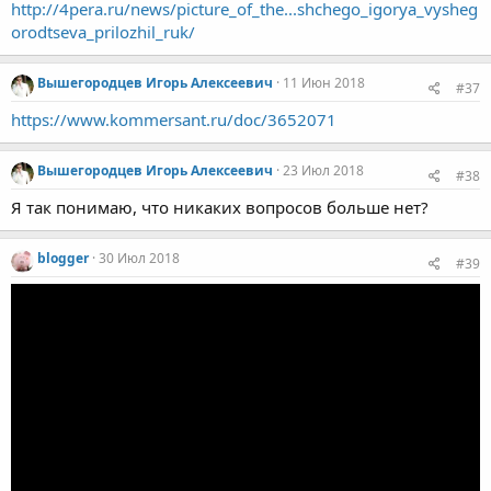
http://4pera.ru/news/picture_of_the...shchego_igorya_vysheg
orodtseva_prilozhil_ruk/
Вышегородцев Игорь Алексеевич
11 Июн 2018
#37
https://www.kommersant.ru/doc/3652071
Вышегородцев Игорь Алексеевич
23 Июл 2018
#38
Я так понимаю, что никаких вопросов больше нет?
blogger
30 Июл 2018
#39