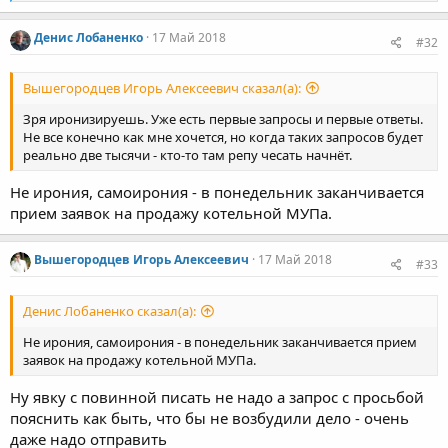
е
а
к
Денис Лобаненко
17 Май 2018
#32
ц
и
и
Вышегородцев Игорь Алексеевич сказал(а):
:
Зря иронизируешь. Уже есть первые запросы и первые ответы.
Не все конечно как мне хочется, но когда таких запросов будет
реально две тысячи - кто-то там репу чесать начнёт.
Не ирония, самоирония - в понедельник заканчивается
прием заявок на продажу котельной МУПа.
Вышегородцев Игорь Алексеевич
17 Май 2018
#33
Денис Лобаненко сказал(а):
Не ирония, самоирония - в понедельник заканчивается прием
заявок на продажу котельной МУПа.
Ну явку с повинной писать не надо а запрос с просьбой
пояснить как быть, что бы не возбудили дело - очень
даже надо отправить