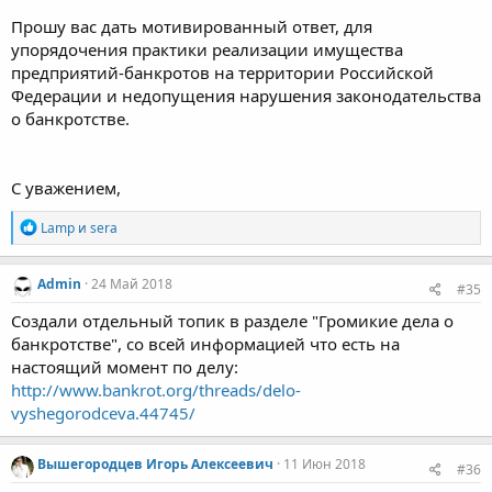
Прошу вас дать мотивированный ответ, для
упорядочения практики реализации имущества
предприятий-банкротов на территории Российской
Федерации и недопущения нарушения законодательства
о банкротстве.
С уважением,
Р
Lamp
и
sera
е
а
к
Admin
24 Май 2018
#35
ц
и
Создали отдельный топик в разделе "Громикие дела о
и
банкротстве", со всей информацией что есть на
:
настоящий момент по делу:
http://www.bankrot.org/threads/delo-
vyshegorodceva.44745/
Вышегородцев Игорь Алексеевич
11 Июн 2018
#36