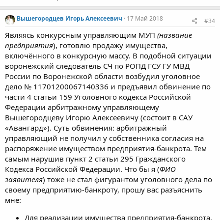
Вышегородцев Игорь Алексеевич
17 Май 2018
#34
Являясь конкурсным управляющим МУП
(название
предприятия
), готовлю продажу имущества,
включённого в конкурсную массу. В подобной ситуации
воронежский следователь СЧ по РОПД ГСУ ГУ МВД
России по Воронежской области возбудил уголовное
дело № 11701200067140336 и предъявил обвинение по
части 4 статьи 159 Уголовного кодекса Российской
Федерации арбитражному управляющему
Вышегородцеву Игорю Алексеевичу (состоит в САУ
«Авангард»). Суть обвинения: арбитражный
управляющий не получил у собственника согласия на
распоряжение имуществом предприятия-банкрота. Тем
самым нарушив пункт 2 статьи 295 Гражданского
Кодекса Российской Федерации. Что бы я (
ФИО
заявителя
) тоже не стал фигурантом уголовного дела по
своему предприятию-банкроту, прошу вас разъяснить
мне:
Для реализации имущества предприятия-банкрота,