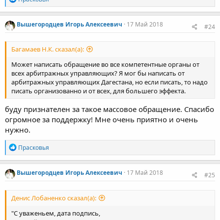
е
а
к
Вышегородцев Игорь Алексеевич
17 Май 2018
#24
ц
и
и
Багамаев Н.К. сказал(а):
:
Может написать обращение во все компетентные органы от
всех арбитражных управляющих? Я мог бы написать от
арбитражных управляющих Дагестана, но если писать, то надо
писать организованно и от всех, для большего эффекта.
буду признателен за такое массовое обращение. Спасибо
огромное за поддержку! Мне очень приятно и очень
нужно.
Р
Прасковья
е
а
к
Вышегородцев Игорь Алексеевич
17 Май 2018
#25
ц
и
и
Денис Лобаненко сказал(а):
:
"С уваженьем, дата подпись,