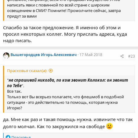
написать явки с повинной по всей стране с широким
освещением в СМИ? Помните! Промолчите сейчас, завтра
придут за вами
Спасибо за такое предложение. Я именно об этом и
просил некоторых коллег. Могу прислать адреса, куда
надо писать.
Вышегородцев Игорь Алексеевич
17 Май 2018
#23
Прасковья сказал(а):
"
не спрашивай никогда, по ком звонит Колокол: он звонит
по Тебе
".
Все так.
Только вот Вы всерьез полагаете, что флешмоб в подобной
ситуации - это действительно та помощь, которая нужна
Игорю?
да. Мне как раз и такая помощь нужна. извините что так
долго молчал. Как то закружился на свободе
Р
Прасковья