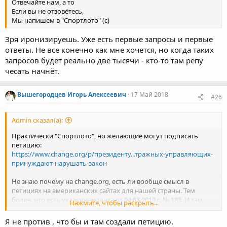
Отвечайте нам, а то
Если вы не отзовётесь,
Мы напишем в "Спортлото" (с)
Зря иронизируешь. Уже есть первые запросы и первые
ответы. Не все конечно как мне хочется, но когда таких
запросов будет реально две тысячи - кто-то там репу
чесать начнёт.
Вышегородцев Игорь Алексеевич
17 Май 2018
#26
Admin сказал(а):
Практически "Спортлото", но желающие могут подписать
петицию:
https://www.change.org/p/президенту...тражных-управляющих-
принуждают-нарушать-закон
Не знаю почему на change.org, есть ли вообще смысл в
петициях на американских сайтах для нашей страны. Тем
более, что есть указ президента от 04.03.2013 г. № 183. И там
Нажмите, чтобы раскрыть...
прописан только один сайт, петиции которого должны быть
приняты к рассмотрению экспертной группы правительства РФ
Я не против , что бы и там создали петицию.