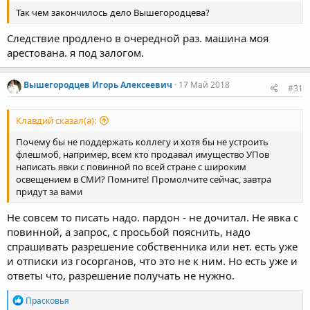
Так чем закончилось дело Вышегородцева?
Следствие продлено в очередной раз. машина моя
арестована. я под залогом.
Вышегородцев Игорь Алексеевич
17 Май 2018
#31
Клавдий сказал(а):
Почему бы не поддержать коллегу и хотя бы не устроить
флешмоб, например, всем кто продавал имущество УПов
написать явки с повинной по всей стране с широким
освещением в СМИ? Помните! Промолчите сейчас, завтра
придут за вами
Не совсем то писать надо. пардон - не дочитал. Не явка с
повинной, а запрос, с просьбой пояснить, надо
спрашивать разрешение собственника или нет. есть уже
и отписки из госорганов, что это не к ним. Но есть уже и
ответы что, разрешение получать не нужно.
Р
Прасковья