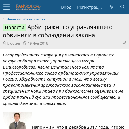
Вход
Регистрация
Новости о банкротстве
Арбитражного управляющего
Новости
обвинили в соблюдении закона
А
Д
blogger
19 Янв 2018
в
а
т
т
Беспрецедентная ситуация развивается в Воронеже
о
а
вокруг арбитражного управляющего Игоря
р
н
Вышегородцева, члена Центрального комитета
т
а
Профессионального союза арбитражных управляющих
е
ч
России. Абсурдность ситуации в том, что логику
м
а
ы
л
правоприменения гражданского законодательства и
а
специальных норм права при банкротстве оценивает не
арбитражный суд или профессиональное сообщество, а
органы дознания и следствия.
Напомним, что в декабре 2017 года, Игорю