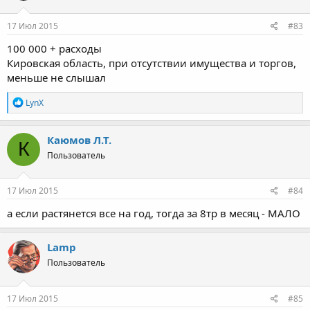
и
:
17 Июл 2015
#83
100 000 + расходы
Кировская область, при отсутствии имущества и торгов,
меньше не слышал
Р
LynX
е
а
к
Каюмов Л.Т.
К
ц
Пользователь
и
и
:
17 Июл 2015
#84
а если растянется все на год, тогда за 8тр в месяц - МАЛО
Lamp
Пользователь
17 Июл 2015
#85