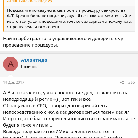
Атлантида сказал(а):
Подскажите пожалуйста, как пройти процедуру банкротства
ФЛ? Кредит больше нигде не дадут. Я не знаю как можно выйти
из этой ситуации, подскажите, только без сарказма пожалуйста,
я прошу реального совета.
Найти арбитражного управляющего и доверить ему
проведение процедуры.
Атлантида
А
Новичок
19 Дек 2017
#95
А Вы отказались, узнав положение дел, сославшись на
неподходящий регион((( Вот так и все!
Обращалась в СРО, говорят договаривайтесь
непосредственно с ФУ, а как договориться таким как я?
И про то,что благотворительностью никто заниматься не
будет я тоже читала...
Выхода получается нет? У кого деньги есть тот и
банкрот? А что делать "банкротам по жизни", чтобы