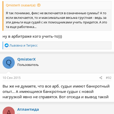
QmisterX сказал(а):
Я так понимаю, фикс не включается в означенные суммы? А то
если включается, то и максимальная весьма грустная - ведь за
эти деньги еще судей с их помощниками учить придется. А это
та еще работенка...
ну в арбитраже кого учить-то)))
Р
Львовна
и
Тигресс
е
а
к
QmisterX
Q
ц
Пользователь
и
и
:
10 Сен 2015
#92
Вы же не думаете, что все арб. судьи имеют банкротный
опыт... А имеющиеся банкротные судьи с новой
нагрузкой явно не справятся. Вот отсюда и вывод такой
Атлантида
А