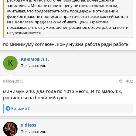
записались. Меньше ставить цену не считаю возможным,
учитывая, что трудозатратность процедуры в отношении
физиков в законе прописана практически также как сейчас для
ИП. Коллегам предлагаю не сбивать цены. Практика
показывает, что от уменьшения расценок объем работы почти
не увеличивается.
по минимуму согласен, кому нужна работа ради работы
Каюмов Л.Т.
К
Пользователь
9 Июл 2015
#82
минимум 240. Два года по 10тр месяц. И то мало, т.к.
растянется на больший срок.
Р
Виталий С.
е
а
к
s_diess
ц
Пользователь
и