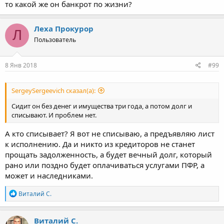
то какой же он банкрот по жизни?
Леха Прокурор
Л
Пользователь
8 Янв 2018
#99
SergeySergeevich сказал(а):
Сидит он без денег и имущества три года, а потом долг и
списывают. И проблем нет.
А кто списывает? Я вот не списываю, а предъявляю лист
к исполнению. Да и никто из кредиторов не станет
прощать задолженность, а будет вечный долг, который
рано или поздно будет оплачиваться услугами ПФР, а
может и наследниками.
Р
Виталий С.
е
а
к
Виталий С.