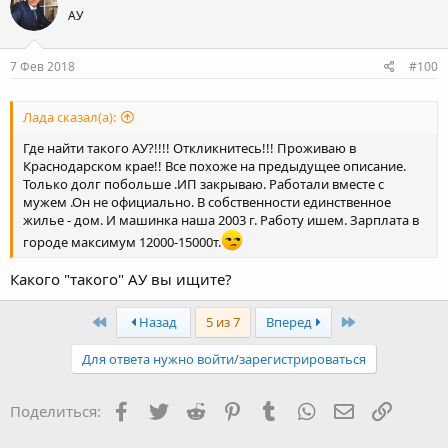
ц
АУ
и
и
:
7 Фев 2018
#100
Лада сказал(а):
Где найти такого АУ?!!!! Откликнитесь!!! Проживаю в
Краснодарском крае!! Все похоже на предыдущее описание.
Только долг побольше .ИП закрываю. Работали вместе с
мужем .Он не официально. В собственности единственное
жилье - дом. И машинка наша 2003 г. Работу ишем. Зарплата в
городе максимум 12000-15000т.
Какого "такого" АУ вы ищите?
Первый
Последняя
Назад
5 из 7
Вперед
Для ответа нужно войти/зарегистрироваться
Facebook
Twitter
Reddit
Pinterest
Tumblr
WhatsApp
Электронная
Ссылка
Поделиться: