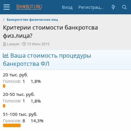
Вход
Регистрация
Банкротство физических лиц
Критерии стоимости банкротсва
физ.лица?
А
Д
Lawyer
15 Июн 2015
в
а
т
Ваша стоимость процедуры
т
о
а
банкротства ФЛ
р
н
т
а
20 тыс. руб.
е
ч
м
а
Голосов:
1
1,8%
ы
л
а
20-50 тыс. руб.
Голосов:
1
1,8%
51-100 тыс. руб.
Голосов:
8
14,3%