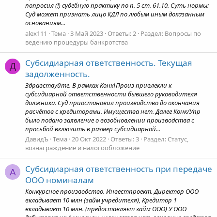
попросил (!) судебную практику по п. 5 ст. 61.10. Суть нормы:
Суд может признать лицо КДЛ по любым иным доказанным
основаниям...
alex111
Тема
3 Май 2023
Ответы: 2
Раздел:
Вопросы по
ведению процедуры банкротства
Субсидиарная ответственность. Текущая
Д
задолженность.
Здравствуйте. В рамках Конк\Произ привлекли к
субсидиарной ответственности бывшего руководителя
должника. Суд приостановил производство до окончания
расчётов с кредиторами. Имущества нет. Далее Конк/Упр
было подано заявление о возобновлении производства с
просьбой включить в размер субсидиарной...
ДавидЪ
Тема
20 Окт 2022
Ответы: 3
Раздел:
Статус,
вознаграждение и налогообложение
Субсидиарная ответственность при передаче
A
ООО номиналам
Конкурсное производство. Инвестпроект. Директор ООО
вкладывает 10 млн (займ учредителя), Кредитор 1
вкладывает 10 млн. (предоставляет займ ООО) У ООО