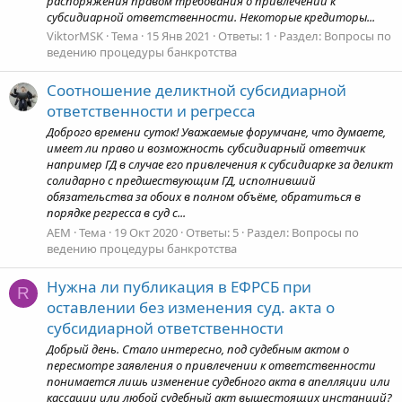
распоряжения правом требования о привлечении к
субсидиарной ответственности. Некоторые кредиторы...
ViktorMSK
Тема
15 Янв 2021
Ответы: 1
Раздел:
Вопросы по
ведению процедуры банкротства
Соотношение деликтной субсидиарной
ответственности и регресса
Доброго времени суток! Уважаемые форумчане, что думаете,
имеет ли право и возможность субсидиарный ответчик
например ГД в случае его привлечения к субсидиарке за деликт
солидарно с предшествующим ГД, исполнивший
обязательства за обоих в полном объёме, обратиться в
порядке регресса в суд с...
AEM
Тема
19 Окт 2020
Ответы: 5
Раздел:
Вопросы по
ведению процедуры банкротства
Нужна ли публикация в ЕФРСБ при
R
оставлении без изменения суд. акта о
субсидиарной ответственности
Добрый день. Стало интересно, под судебным актом о
пересмотре заявления о привлечении к ответственности
понимается лишь изменение судебного акта в апелляции или
кассации или любой судебный акт вышестоящих инстанций?