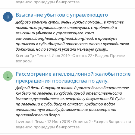
ведению процедуры банкротства
Взыскание убытков с управляющего
К
Доброго времени суток. очень нужна помошь... в качестве
помощника управляющего столкнулась с проблемой о
взыскании убытков с управляющего. сама
виновата:banghead::banghead::banghead: в процедуре
привлекли к субсидиарной ответственности руководителя
должника, но по запарке указала меньшую сумму...
Ксения Тр
Тема
4 Июл 2019
Ответы: 22
Раздел:
Прочие
вопросы
Рассмотрение апелляционной жалобы после
L
прекращения производства по делу.
Добрый день. Ситуация такая: В рамках дела о банкротстве
юл было привлечение к субсидиарной ответственности
бывшего руководителя за непередачу документов КУ. Суд в
привлечении к субсидиарке отказал. Кредитор подал
апелляционную жалобу. До момента ее рассмотрения
производство по делу о...
Liverpool
Тема
12 Июн 2019
Ответы: 2
Раздел:
Вопросы по
ведению процедуры банкротства