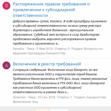
Распоряжение правом требования о
S
привлечении к субсидиарной
ответственности
Доброго времени суток, Коллеги. В ходе процедуры привлекли
к субсидиарной ответственности на всю сумму реестра
директора и учредителя должника - муниципальное
образование. Судебный акт вступил в силу. Кредиторам
предложено выбрать вариант распоряжения правом
требования о привлечении к...
Senator
Тема
5 Фев 2019
Ответы: 0
Раздел:
Вопросы по
ведению процедуры банкротства
Включение в реестр требований
А
Ситуация следующая. Физическое лицо банкрот, он же
являлся участником ООО и поручителем перед банком.
Требование банка включены в РТК физ. лица, также указанные
требования банка включены в РТК ООО. Физ. лицо (Банкрот)
как участник ООО привлечен к субсидиарной
ответственности в рамках дела о...
АлексБо
Тема
25 Сен 2018
Ответы: 1
Раздел:
Банкротство
физических лиц