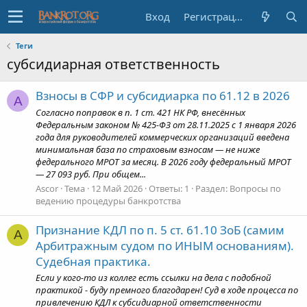
Вход
Регистрация
Теги
субсидиарная ответственность
Взносы в СФР и субсидиарка по 61.12 в 2026
A
Согласно поправок в п. 1 ст. 421 НК РФ, внесённых
Федеральным законом № 425-ФЗ от 28.11.2025 с 1 января 2026
года для руководителей коммерческих организаций введена
минимальная база по страховым взносам — не ниже
федерального МРОТ за месяц. В 2026 году федеральный МРОТ
— 27 093 руб. При общем...
Ascor
Тема
12 Май 2026
Ответы: 1
Раздел:
Вопросы по
ведению процедуры банкротства
Признание КДЛ по п. 5 ст. 61.10 ЗоБ (самим
A
Арбитражным судом по ИНЫМ основаниям).
Судебная практика.
Если у кого-то из коллег есть ссылки на дела с подобной
практикой - буду премного благодарен! Суд в ходе процесса по
привлечению КДЛ к субсидиарной ответственности