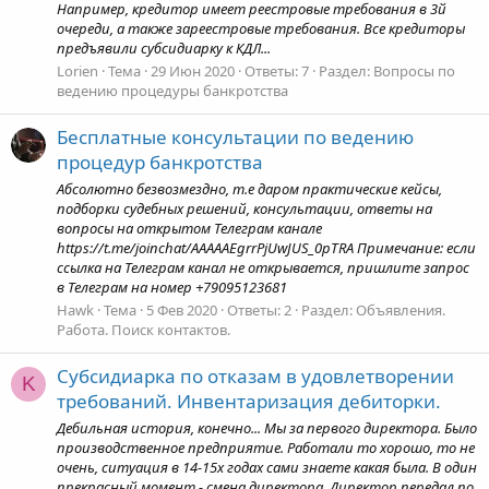
Например, кредитор имеет реестровые требования в 3й
очереди, а также зареестровые требования. Все кредиторы
предъявили субсидиарку к КДЛ...
Lorien
Тема
29 Июн 2020
Ответы: 7
Раздел:
Вопросы по
ведению процедуры банкротства
Бесплатные консультации по ведению
процедур банкротства
Абсолютно безвозмездно, т.е даром практические кейсы,
подборки судебных решений, консультации, ответы на
вопросы на открытом Телеграм канале
https://t.me/joinchat/AAAAAEgrrPjUwJUS_0pTRA Примечание: если
ссылка на Телеграм канал не открывается, пришлите запрос
в Телеграм на номер +79095123681
Hawk
Тема
5 Фев 2020
Ответы: 2
Раздел:
Объявления.
Работа. Поиск контактов.
Субсидиарка по отказам в удовлетворении
K
требований. Инвентаризация дебиторки.
Дебильная история, конечно... Мы за первого директора. Было
производственное предприятие. Работали то хорошо, то не
очень, ситуация в 14-15х годах сами знаете какая была. В один
прекрасный момент - смена директора. Директор передал по