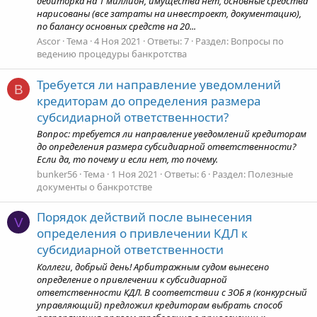
дебиторка на 1 миллион, имущества нет, основные средства
нарисованы (все затраты на инвестроект, документацию),
по балансу основных средств на 20...
Ascor
Тема
4 Ноя 2021
Ответы: 7
Раздел:
Вопросы по
ведению процедуры банкротства
Требуется ли направление уведомлений
B
кредиторам до определения размера
субсидиарной ответственности?
Вопрос: требуется ли направление уведомлений кредиторам
до определения размера субсидиарной ответственности?
Если да, то почему и если нет, то почему.
bunker56
Тема
1 Ноя 2021
Ответы: 6
Раздел:
Полезные
документы о банкротстве
Порядок действий после вынесения
V
определения о привлечении КДЛ к
субсидиарной ответственности
Коллеги, добрый день! Арбитражным судом вынесено
определение о привлечении к субсидиарной
ответственности КДЛ. В соответствии с ЗОБ я (конкурсный
управляющий) предложил кредиторам выбрать способ