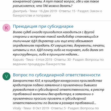
конкретной суммы. А тут такой вопрос, где и как такое
разъясняется, что ТАК можно делать?
ДмитриЪ
Тема
16 Дек 2019
Ответы: 15
Раздел:
Закон о
банкротстве и поправки
Преюдиция при субсидиарке
K
Волею судеб иногда приходится находиться с другой
стороны и встречаю такой кандибобер становящийся
типичным: КДЛ (директор или еще кто) обязывают
определением передать КУ имущество, документы, печати,
штампы и т.п. КДЛ почту либо не получает, либо далек от
юриспруденции, либо в принципе недалек...
Kapues
Тема
4 Ноя 2019
Ответы: 30
Раздел:
Вопросы по
ведению процедуры банкротства
Вопрос по субсидиарной ответственности
V
Банкротство ЮЛ, в процедуре конкурсного производства
кредитором подано заявление о привлечении бывшего
руководителя к субсидиарной ответственности, в реестр
требований включены два кредитора, в заявлении о
привлечении просили привлечь к субсидиарной
ответственности по долгам в размере требований...
Vitaly
Тема
8 Окт 2019
Ответы: 5
Раздел:
Вопросы по