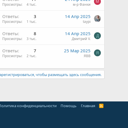
М
Просмотры
4 тыс.
м-р Фанки
Ответы
3
14 Апр 2025
Просмотры
1 тыс.
taypi
Ответы
8
14 Апр 2025
Д
Просмотры
3 тыс.
Дмитрий V.
Ответы
7
25 Мар 2025
Я
Просмотры
2 тыс.
ЯВВ
арегистрироваться, чтобы размещать здесь сообщения.
Политика конфиденциальности
Помощь
Главная
R
S
S