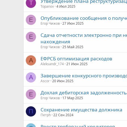
Утверждение плана реструктуризац
T
Topanov
4 Июл 2025
Опубликование сообщения о получ
Е
Егор Чижов
27 Июн 2025
Сдача отчетности электронно при н
Е
нахождения
Егор Чижов
25 Май 2025
ЕФРСБ оптимизация расходов
A
Aleksandr_174
21 Июн 2025
Завершение конкурсного производс
A
Ascor
20 Июн 2025
Дохлая дебиторская задолженность
Е
Егор Чижов
17 Мар 2025
Сохранение имущества должника
П
Петрh
22 Сен 2024
Реестр требований кредиторов