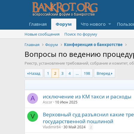
Главная
Форум
Что нового
Пользо
Новые сообщения
Поиск по форуму
Главная
Форум
Конференция о банкротстве
Вопросы по ведению процеду
Реестр, установление требований, собрание и комитет, 
Назад
1
2
3
4
…
198
Вперед
исключение из КМ такси и расходы
A
Ascor
10 Июн 2025
Верховный суд разъяснил какие тре
V
государственной пошлиной
Vladimir84
30 Май 2024
2