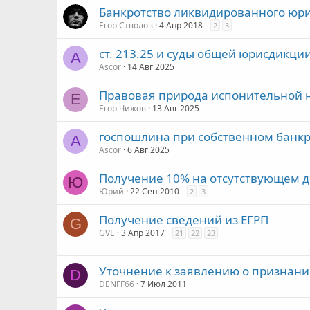
Банкротство ликвидированного юри
Егор Стволов
4 Апр 2018
2
3
ст. 213.25 и суды общей юрисдикции
A
Ascor
14 Авг 2025
Правовая природа испонительной н
Е
Егор Чижов
13 Авг 2025
госпошлина при собственном банк
A
Ascor
6 Авг 2025
Получение 10% на отсутствующем 
Ю
Юрий
22 Сен 2010
2
3
Получение сведений из ЕГРП
G
GVE
3 Апр 2017
21
22
23
Уточнение к заявлению о признан
D
DENFF66
7 Июл 2011