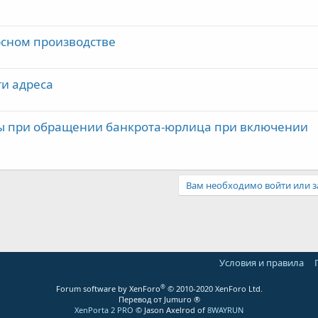
рсном производстве
и адреса
ы при обращении банкрота-юрлица при включении
Вам необходимо войти или з
Условия и правила
®
Forum software by XenForo
© 2010-2020 XenForo Ltd.
Перевод от Jumuro ®
XenPorta 2 PRO
© Jason Axelrod of
8WAYRUN