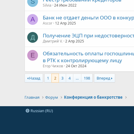
S
Silvia
24 Июн 2022
Банк не отдает деньги ООО в конку
A
Ascor
12 Апр 2025
Получение ЭЦП при недостоверност
Д
Дмитрий V.
2 Апр 2025
Обязательность оплаты госпошлин
Е
в РТК к контролирующему лицу
Егор Чижов
24 Окт 2024
Назад
1
2
3
4
…
198
Вперед
Главная
Форум
Конференция о банкротстве
Russian (RU)