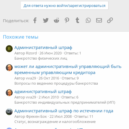
на привлечение к админичстративке (3 месяца со дня
Для ответа нужно войти/зарегистрироваться
выявления нарушения) они могутбыть пропущены.
Facebook
Twitter
Reddit
Pinterest
Tumblr
WhatsApp
Электронная
Ссылка
п.2.4 КОАП даёт понятие должностного лица и лиц которые
Поделиться:
квалифицируются и наказываются как должностные. На мой
взгляд КУ подпадают под должностных лиц.
Похожие темы
Административный штраф
R
Автор Rizord
26 Июн 2020
Ответы: 1
Банкротство физических лиц
может ли административный управляющий быть
временным управляющим кредитора
Автор vva29
26 Окт 2016
Ответы: 9
Вопросы по ведению процедуры банкротства
административный штраф
Автор vva29
2 Июл 2010
Ответы: 6
Банкротство индивидуальных предпринимателей (ИП)
Административный штраф по истечении года
Автор Фрекен Бок
22 Июл 2008
Ответы: 11
Статус, вознаграждение и налогообложение