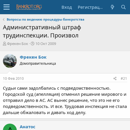
Вход
Регистрация
Вопросы по ведению процедуры банкротства
Административный штраф
трудинспекции. Произвол
А
Д
Фрекен Бок
10 Окт 2009
в
а
т
т
Фрекен Бок
о
а
Домоправительница
р
н
т
а
е
ч
10 Фев 2010
#21
м
а
ы
л
Судьи сами задолбались с подведомственностью.
а
Городской суд (апелляция) отменил решение мирового и
отправил дело в АС. АС вынес решение, что это не его
подведомственность. И все. Трудовая инспекция не стала
дальше обжаловать и давать ход делу.
Анатос