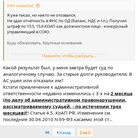
КАН сказал(а):
Я уже писал, но никто не отозвался.
Не здал отчётность в ФНС по ОД (баланс, НДС и т.п.). Получил
штраф по 15.5, 15.6 КОАП как должностное лицо - конкурсный
управляющий в СОЮ.
Буду обжаловать. Крупные основания.
1. Подведомственность АС, т.к. я ИП и банкротство.
Нажмите, чтобы раскрыть...
2. Ненадлежащий ответчик, я действую как ИП, а не как ФЛ.
3. Повестку о дате суда получил обычным письмом 07.10.09 в
Какой результат был, у меня завтра будет суд по
18-00 где вызывали на суд 07.10 в 10-30.
аналогичному случаю. За старые долги руководителя. В
АС ушел или отказали им?
Далее по мелочам.
Кстати привлечение к административной
Привлекали за несдачу за 2 квартал 09 г. А в суде наказали с
2007-2009, хотя маня назначили в сентябре 2008 г.
ответственности недавно изменились с 3-х на
2 месяца
Наказали на основании проведённых камеральных проверок.
(по делу об административном правонарушении,
У меня ни одного документа о проведении камеральных нет.
рассматриваемому судьей, - по истечении трех
Интересно, что лежит в материалах дела
месяцев)!
!! Статья 4.5. КоАП РФ. Изменения см.
последние 30.04.2010 N 69-ФЗ касаемо этой ст...
Вменяли нарушение сроков представления 15.5 КОАП наказали
и по 15.5 и по 15.6.
Первый
Назад
2 из 2
Насколькоя знаю кроме сроков исковой давности. есть сроки