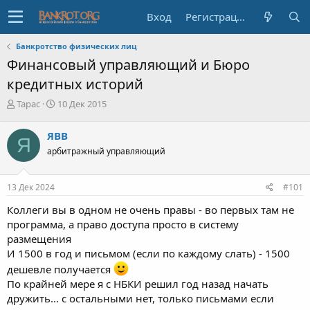
Вход
Регистрация
Банкротство физических лиц
Финансовый управляющий и Бюро
кредитных историй
А
Д
Тарас
10 Дек 2015
в
а
т
т
ЯВВ
Я
о
а
арбитражный управляющий
р
н
т
а
е
ч
13 Дек 2024
#101
м
а
ы
л
Коллеги вы в одном не очень правы - во первых там не
а
программа, а право доступа просто в систему
размещения
И 1500 в год и письмом (если по каждому слать) - 1500
дешевле получается
По крайней мере я с НБКИ решил год назад начать
дружить... с остальными нет, только письмами если