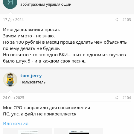
Я
ц
арбитражный управляющий
и
и
:
17 Дек 2024
#103
Иногда должники просят.
Зачем им это - не знаю.
Но за 100 рублей в месяц проще сделать чем объяснять
почему делать не будешь
Но понятно что это одно БКИ... а их в одном из случаев
было штук 5 - и в каждом своя песня...
tom jerry
Пользователь
24 Сен 2025
#104
Мое СРО направило для ознакомления
ПС. упс, а файл не прикрепляется
Вложения