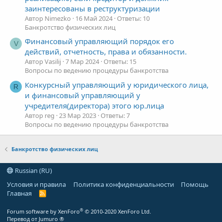
заинтересованы в реструктуризации
Автор Nimezko
16 Май 2024
Ответы: 10
Банкротство физических лиц
Финансовый управляющий порядок его
V
действий, отчетность, права и обязанности.
Автор Vasilij
7 Мар 2024
Ответы: 15
Вопросы по ведению процедуры банкротства
Конкурсный управляющий у юридического лица,
R
и финансовый управляющий у
учредителя(директора) этого юр.лица
Автор reg
23 Мар 2023
Ответы: 7
Вопросы по ведению процедуры банкротства
Банкротство физических лиц
Russian (RU)
Условия и правила
Политика конфиденциальности
Помощь
Главная
R
S
S
®
Forum software by XenForo
© 2010-2020 XenForo Ltd.
Перевод от Jumuro ®