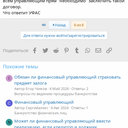
всем управляющим прям "необходимо" заключить такой
договор.
Что ответит УФАС
Первый
Назад
6 из 6
Для ответа нужно войти/зарегистрироваться
Facebook
Twitter
Reddit
Pinterest
Tumblr
WhatsApp
Электронная
Ссылка
Поделиться:
Похожие темы
Обязан ли финансовый управляющий страховать
Е
предмет залога
Автор Егор Чижов
4 Май 2026
Ответы: 2
Вопросы по ведению процедуры банкротства
Финансовый управляющий
С
Автор Сергейалекс
6 Авг 2024
Ответы: 1
Банкротство физических лиц
Может ли финансовый управляющий ввести
N
реализацию, если кредитор и должник