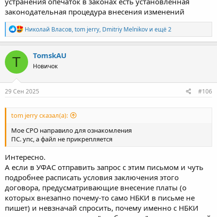
устранения опечаток в законах есть установленная
законодательная процедура внесения изменений
Р
Николай Власов
,
tom jerry
,
Dmitriy Melnikov
и ещё 2
е
а
к
TomskAU
T
ц
Новичок
и
и
:
29 Сен 2025
#106
tom jerry сказал(а):
Мое СРО направило для ознакомления
ПС. упс, а файл не прикрепляется
Интересно.
А если в УФАС отправить запрос с этим письмом и чуть
подробнее расписать условия заключения этого
договора, предусматривающие внесение платы (о
которых внезапно почему-то само НБКИ в письме не
пишет) и невзначай спросить, почему именно с НБКИ