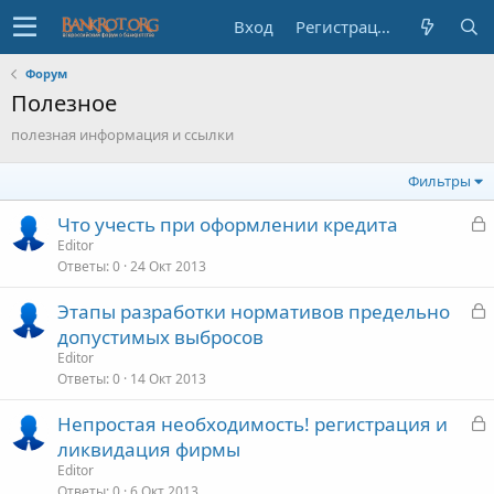
Вход
Регистрация
Форум
Полезное
полезная информация и ссылки
Фильтры
З
Что учесть при оформлении кредита
а
Editor
Ответы
0
24 Окт 2013
к
р
З
Этапы разработки нормативов предельно
а
допустимых выбросов
т
к
Editor
о
р
Ответы
0
14 Окт 2013
З
Непростая необходимость! регистрация и
т
а
ликвидация фирмы
о
к
Editor
р
Ответы
0
6 Окт 2013