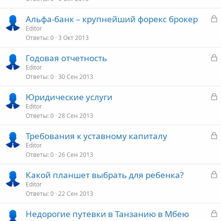
З
Альфа-банк – крупнейший форекс брокер
т
а
Editor
о
Ответы
0
3 Окт 2013
к
р
З
Годовая отчетность
а
Editor
т
Ответы
0
30 Сен 2013
к
о
р
З
Юридические услуги
а
Editor
т
Ответы
0
28 Сен 2013
к
о
р
З
Требования к уставному капиталу
а
Editor
т
Ответы
0
26 Сен 2013
к
о
р
З
Какой планшет выбрать для ребенка?
а
Editor
т
Ответы
0
22 Сен 2013
к
о
р
З
Недорогие путевки в Танзанию в Мбею